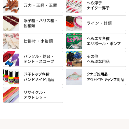
ントＰＬＵＳシリーズ
すべて
すべて
エントラント・ＳＰＷシリーズ
「至高」シリーズ
シマノ
すべて
すべて
スモールクロコダイルシリーズ
万力付お膳
ダイワ
当店オリジナル「勝俊」作
忠相・一志
エクセーヌ・スエードシリーズ
クワセ皿・コブ皿・角皿
がまかつ
すべて
すべて
光竹 製品
昴 ・TOMO
バッグ・小物ケース・ワッペン
浮子筒・浮子箱・ハリス箱・玉
サクラ・NISSIN・合成竿・他
金鯱 シリーズ
東レ・ラーヂ
ノ柄スタンド
松村作（万力）
りきや ・ 大祐
クッション・シート・スカー
すべて
すべて
光竹作 カーボン竿掛・玉ノ柄
浮子箱
サンライン ・ ダン
ト・エプロン
小物箱・うどん箱・うどん皿
松村作（先受・その他）
心也・士天・狂鬼
ウキ止めストッパー・糸・チュ
マルキュー 麩系
匠絆・かちどき・旋（めぐ
浮子立て・浮子筒
ラインシステム
保護ケース
ーブ
ハサミケース
る）・千望・千尋・悠月・その
すべて
すべて
万久作
伊吹 ・ SATTO
マルキュー その他
他
ハリスケース
鬼掛・MARUTO
アクリルシリーズ・アクセサリ
ウキゴム 遊動式
カウンター
パラソル
バック＆ロッドケース
岐山 製品
KEN∑HI【ケンシ】
ー
Gうどん本舗
竹 竿掛・玉柄
すべて
すべて
仕掛箱・小物箱
がまかつ
松葉仕掛用
針外し・糸ほどき
テント
クッション・シート
逍遥（しょうよう）
輝・阿修羅
野本うどん・その他
竿掛セット・玉ノ柄セット
浮子用素材
タナゴ釣用品
ハリスメジャー系
OWNER
スイベル関連・クッションゴム
スコープ＆MFC金物類
スノコ・イス・キャリーカート
正志作
至道 ・ さみだれ
すべて
Ｋブランド
アクセサリー
手作り用アイテム
焚火・キャンプ用品
VARIVAS・ルック＆ダクロン
オモリ類
釣台 GINKAKUシリーズ
藻刈り・フラシ
伊吹作（針外し）
クルージャン・超絶シリーズ
リサイクル カーボン竿
エサボール・計量カップ等
塗料・その他
アウトドア用品・その他
関連アイテム
オモリストッパー・軸
釣台 EXTRA（エクストラ）シ
カウンター・スケーラー