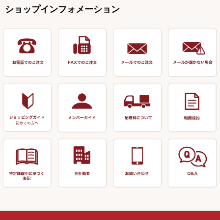
万力（高級品）
希粋・mighty（マイティー）
リサイクル 竹竿（～19,999円）
ポンプ絞り器・ポンプ類
ショップインフォメーション
リーズ
塗料用 筆
底取りアイテム
衣類・スカート・グローブ
万力（その他）
ナイター浮子・その他
リサイクル 竹竿（20,000円～）
うどん関連用品
釣台 王座シリーズ
装飾品
仕掛け巻き等
キャップ
玉網（高級品）
リサイクル 竹竿（深山）
釣台 釣宝・その他
ハサミ
偏光サングラス
玉網 (その他)
リサイクル 浮子
針外し
小物ケース・保護ケース
替網・仕付糸
リサイクル へら用品
おもしろアイデア商品
玉置（高級品）
リサイクル 玉網・玉置・フラ
シ
シール・ステッカー類
玉置（その他）
リサイクル 浮子箱・浮子筒・
書籍＆DVD
万力付お膳・うどん皿
ハリス箱
防寒コーナー
先受・メスネジ・その他
アウトレット商品