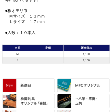
●板オモリ巾
Ｍサイズ：１３ｍｍ
Ｌサイズ：１７ｍｍ
●入数：１０本入
名前
定価
販売価格
M
1,100
L
1,100
すべて
「雅（みやび）」シリーズ・エ