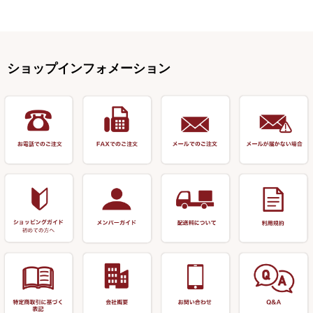
スコープ＆MFC金物類
スノコ・イス・キャリーカート
正志作
至道 ・ さみだれ
すべて
Ｋブランド
アクセサリー
手作り用アイテム
焚火・キャンプ用品
VARIVAS・ルック＆ダクロン
オモリ類
釣台 GINKAKUシリーズ
藻刈り・フラシ
伊吹作（針外し）
クルージャン・超絶シリーズ
リサイクル カーボン竿
エサボール・計量カップ等
塗料・その他
アウトドア用品・その他
関連アイテム
オモリストッパー・軸
釣台 EXTRA（エクストラ）シ
カウンター・スケーラー
万力（高級品）
希粋・mighty（マイティー）
リサイクル 竹竿（～19,999円）
ポンプ絞り器・ポンプ類
ショップインフォメーション
リーズ
塗料用 筆
底取りアイテム
衣類・スカート・グローブ
万力（その他）
ナイター浮子・その他
リサイクル 竹竿（20,000円～）
うどん関連用品
釣台 王座シリーズ
装飾品
仕掛け巻き等
キャップ
玉網（高級品）
リサイクル 竹竿（深山）
釣台 釣宝・その他
ハサミ
偏光サングラス
玉網 (その他)
リサイクル 浮子
針外し
小物ケース・保護ケース
替網・仕付糸
リサイクル へら用品
おもしろアイデア商品
玉置（高級品）
リサイクル 玉網・玉置・フラ
シ
シール・ステッカー類
玉置（その他）
リサイクル 浮子箱・浮子筒・
書籍＆DVD
万力付お膳・うどん皿
ハリス箱
防寒コーナー
先受・メスネジ・その他
アウトレット商品