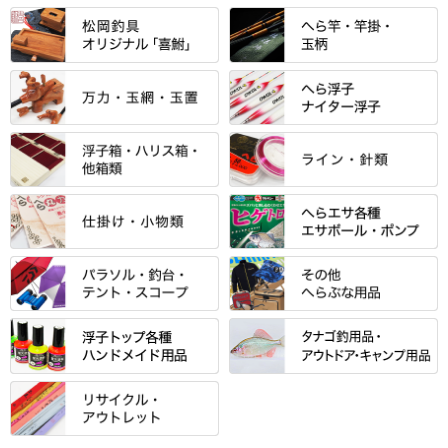
すべて
「雅（みやび）」シリーズ・エ
ントＰＬＵＳシリーズ
すべて
すべて
エントラント・ＳＰＷシリーズ
「至高」シリーズ
シマノ
すべて
すべて
スモールクロコダイルシリーズ
万力付お膳
ダイワ
当店オリジナル「勝俊」作
忠相・一志
エクセーヌ・スエードシリーズ
クワセ皿・コブ皿・角皿
がまかつ
すべて
すべて
光竹 製品
昴 ・TOMO
バッグ・小物ケース・ワッペン
浮子筒・浮子箱・ハリス箱・玉
サクラ・NISSIN・合成竿・他
金鯱 シリーズ
東レ・ラーヂ
ノ柄スタンド
松村作（万力）
りきや ・ 大祐
クッション・シート・スカー
すべて
すべて
光竹作 カーボン竿掛・玉ノ柄
浮子箱
サンライン ・ ダン
ト・エプロン
小物箱・うどん箱・うどん皿
松村作（先受・その他）
心也・士天・狂鬼
ウキ止めストッパー・糸・チュ
マルキュー 麩系
匠絆・かちどき・旋（めぐ
浮子立て・浮子筒
ラインシステム
保護ケース
ーブ
ハサミケース
る）・千望・千尋・悠月・その
すべて
すべて
万久作
伊吹 ・ SATTO
マルキュー その他
他
ハリスケース
鬼掛・MARUTO
アクリルシリーズ・アクセサリ
ウキゴム 遊動式
カウンター
パラソル
バック＆ロッドケース
岐山 製品
KEN∑HI【ケンシ】
ー
Gうどん本舗
竹 竿掛・玉柄
すべて
すべて
仕掛箱・小物箱
がまかつ
松葉仕掛用
針外し・糸ほどき
テント
クッション・シート
逍遥（しょうよう）
輝・阿修羅
野本うどん・その他
竿掛セット・玉ノ柄セット
浮子用素材
タナゴ釣用品
ハリスメジャー系
OWNER
スイベル関連・クッションゴム