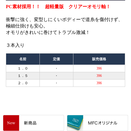
PC素材採用！！ 超軽量版 クリアーオモリ軸！
衝撃に強く、変型しにくいボディーで道糸を傷付けず、
極細仕掛けも安心。
オモリがきれいに巻けてトラブル激減！
３本入り
名前
定価
販売価格
１．０
・
396
１．５
・
396
２．０
・
396