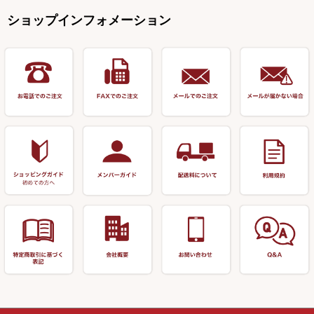
オモリストッパー・軸
釣台 EXTRA（エクストラ）シ
カウンター・スケーラー
万力（高級品）
希粋・mighty（マイティー）
リサイクル 竹竿（～19,999円）
ポンプ絞り器・ポンプ類
ショップインフォメーション
リーズ
塗料用 筆
底取りアイテム
衣類・スカート・グローブ
万力（その他）
ナイター浮子・その他
リサイクル 竹竿（20,000円～）
うどん関連用品
釣台 王座シリーズ
装飾品
仕掛け巻き等
キャップ
玉網（高級品）
リサイクル 竹竿（深山）
釣台 釣宝・その他
ハサミ
偏光サングラス
玉網 (その他)
リサイクル 浮子
針外し
小物ケース・保護ケース
替網・仕付糸
リサイクル へら用品
おもしろアイデア商品
玉置（高級品）
リサイクル 玉網・玉置・フラ
シ
シール・ステッカー類
玉置（その他）
リサイクル 浮子箱・浮子筒・
書籍＆DVD
万力付お膳・うどん皿
ハリス箱
防寒コーナー
先受・メスネジ・その他
アウトレット商品