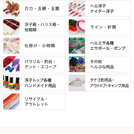
ントＰＬＵＳシリーズ
すべて
すべて
エントラント・ＳＰＷシリーズ
「至高」シリーズ
シマノ
すべて
すべて
スモールクロコダイルシリーズ
万力付お膳
ダイワ
当店オリジナル「勝俊」作
忠相・一志
エクセーヌ・スエードシリーズ
クワセ皿・コブ皿・角皿
がまかつ
すべて
すべて
光竹 製品
昴 ・TOMO
バッグ・小物ケース・ワッペン
浮子筒・浮子箱・ハリス箱・玉
サクラ・NISSIN・合成竿・他
金鯱 シリーズ
東レ・ラーヂ
ノ柄スタンド
松村作（万力）
りきや ・ 大祐
クッション・シート・スカー
すべて
すべて
光竹作 カーボン竿掛・玉ノ柄
浮子箱
サンライン ・ ダン
ト・エプロン
小物箱・うどん箱・うどん皿
松村作（先受・その他）
心也・士天・狂鬼
ウキ止めストッパー・糸・チュ
マルキュー 麩系
匠絆・かちどき・旋（めぐ
浮子立て・浮子筒
ラインシステム
保護ケース
ーブ
ハサミケース
る）・千望・千尋・悠月・その
すべて
すべて
万久作
伊吹 ・ SATTO
マルキュー その他
他
ハリスケース
鬼掛・MARUTO
アクリルシリーズ・アクセサリ
ウキゴム 遊動式
カウンター
パラソル
バック＆ロッドケース
岐山 製品
KEN∑HI【ケンシ】
ー
Gうどん本舗
竹 竿掛・玉柄
すべて
すべて
仕掛箱・小物箱
がまかつ
松葉仕掛用
針外し・糸ほどき
テント
クッション・シート
逍遥（しょうよう）
輝・阿修羅
野本うどん・その他
竿掛セット・玉ノ柄セット
浮子用素材
タナゴ釣用品
ハリスメジャー系
OWNER
スイベル関連・クッションゴム
スコープ＆MFC金物類
スノコ・イス・キャリーカート
正志作
至道 ・ さみだれ
すべて
Ｋブランド
アクセサリー
手作り用アイテム
焚火・キャンプ用品
VARIVAS・ルック＆ダクロン
オモリ類
釣台 GINKAKUシリーズ
藻刈り・フラシ
伊吹作（針外し）
クルージャン・超絶シリーズ
リサイクル カーボン竿
エサボール・計量カップ等
塗料・その他
アウトドア用品・その他
関連アイテム