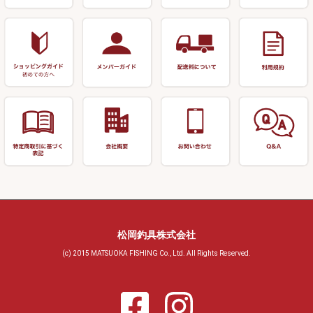
小物ケース・保護ケース
替網・仕付糸
リサイクル へら用品
おもしろアイデア商品
玉置（高級品）
リサイクル 玉網・玉置・フラ
シ
シール・ステッカー類
玉置（その他）
リサイクル 浮子箱・浮子筒・
書籍＆DVD
万力付お膳・うどん皿
ハリス箱
防寒コーナー
先受・メスネジ・その他
アウトレット商品
松岡釣具株式会社
(c) 2015 MATSUOKA FISHING Co., Ltd. All Rights Reserved.