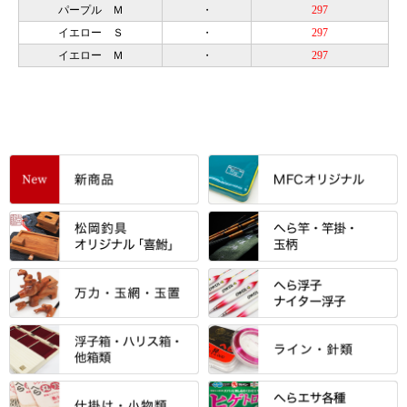
パープル Ｍ
・
297
イエロー Ｓ
・
297
イエロー Ｍ
・
297
すべて
「雅（みやび）」シリーズ・エ
ントＰＬＵＳシリーズ
すべて
すべて
エントラント・ＳＰＷシリーズ
「至高」シリーズ
シマノ
すべて
すべて
スモールクロコダイルシリーズ
万力付お膳
ダイワ
当店オリジナル「勝俊」作
忠相・一志
エクセーヌ・スエードシリーズ
クワセ皿・コブ皿・角皿
がまかつ
すべて
すべて