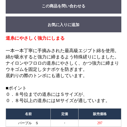
この商品を問い合わせる
お気に入りに追加
道糸にやさしく強力にしまる
一本一本丁寧に手摘みされた最高級エジプト綿を使用。
綿が吸水すると強力に締まるよう特殊縒りにしました。
ナイロンやフロロの道糸にやさしく、かつ強力に締まり
ウキゴムを固定しタナボケを防ぎます。
底釣りの際のトンボにも適しています。
■ポイント
０．８号位までの道糸にはＳサイズが、
０．８号以上の道糸にはＭサイズが適しています。
名前
定価
販売価格
パープル Ｓ
・
297