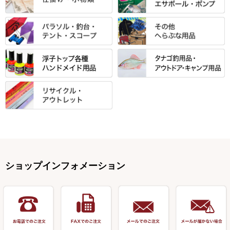
光竹 製品
昴 ・TOMO
バッグ・小物ケース・ワッペン
浮子筒・浮子箱・ハリス箱・玉
サクラ・NISSIN・合成竿・他
金鯱 シリーズ
東レ・ラーヂ
ノ柄スタンド
松村作（万力）
りきや ・ 大祐
クッション・シート・スカー
すべて
すべて
光竹作 カーボン竿掛・玉ノ柄
浮子箱
サンライン ・ ダン
ト・エプロン
小物箱・うどん箱・うどん皿
松村作（先受・その他）
心也・士天・狂鬼
ウキ止めストッパー・糸・チュ
マルキュー 麩系
匠絆・かちどき・旋（めぐ
浮子立て・浮子筒
ラインシステム
保護ケース
ーブ
ハサミケース
る）・千望・千尋・悠月・その
すべて
すべて
万久作
伊吹 ・ SATTO
マルキュー その他
他
ハリスケース
鬼掛・MARUTO
アクリルシリーズ・アクセサリ
ウキゴム 遊動式
カウンター
パラソル
バック＆ロッドケース
岐山 製品
KEN∑HI【ケンシ】
ー
Gうどん本舗
竹 竿掛・玉柄
すべて
すべて
仕掛箱・小物箱
がまかつ
松葉仕掛用
針外し・糸ほどき
テント
クッション・シート
逍遥（しょうよう）
輝・阿修羅
野本うどん・その他
竿掛セット・玉ノ柄セット
浮子用素材
タナゴ釣用品
ハリスメジャー系
OWNER
スイベル関連・クッションゴム
スコープ＆MFC金物類
スノコ・イス・キャリーカート
正志作
至道 ・ さみだれ
すべて
Ｋブランド
アクセサリー
手作り用アイテム
焚火・キャンプ用品
VARIVAS・ルック＆ダクロン
オモリ類
釣台 GINKAKUシリーズ
藻刈り・フラシ
伊吹作（針外し）
クルージャン・超絶シリーズ
リサイクル カーボン竿
エサボール・計量カップ等
塗料・その他
アウトドア用品・その他
関連アイテム
オモリストッパー・軸
釣台 EXTRA（エクストラ）シ
カウンター・スケーラー
万力（高級品）
希粋・mighty（マイティー）
リサイクル 竹竿（～19,999円）
ポンプ絞り器・ポンプ類
ショップインフォメーション
リーズ
塗料用 筆
底取りアイテム
衣類・スカート・グローブ
万力（その他）
ナイター浮子・その他
リサイクル 竹竿（20,000円～）
うどん関連用品
釣台 王座シリーズ
装飾品
仕掛け巻き等
キャップ
玉網（高級品）
リサイクル 竹竿（深山）
釣台 釣宝・その他
ハサミ
偏光サングラス
玉網 (その他)
リサイクル 浮子
針外し