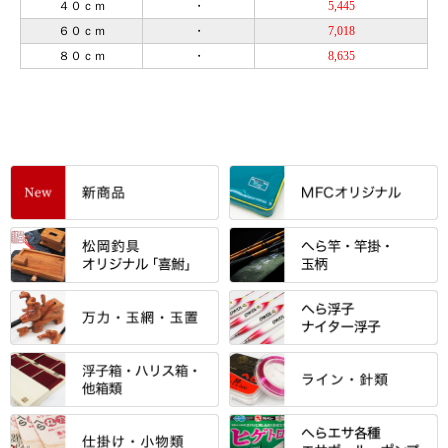
４０ｃｍ
・
5,445
６０ｃｍ
・
7,018
８０ｃｍ
・
8,635
すべて
「雅（みやび）」シリーズ・エ
ントＰＬＵＳシリーズ
すべて
すべて
エントラント・ＳＰＷシリーズ
「至高」シリーズ
シマノ
すべて
すべて
スモールクロコダイルシリーズ
万力付お膳
ダイワ
当店オリジナル「勝俊」作
忠相・一志
エクセーヌ・スエードシリーズ
クワセ皿・コブ皿・角皿
がまかつ
すべて
すべて
光竹 製品
昴 ・TOMO