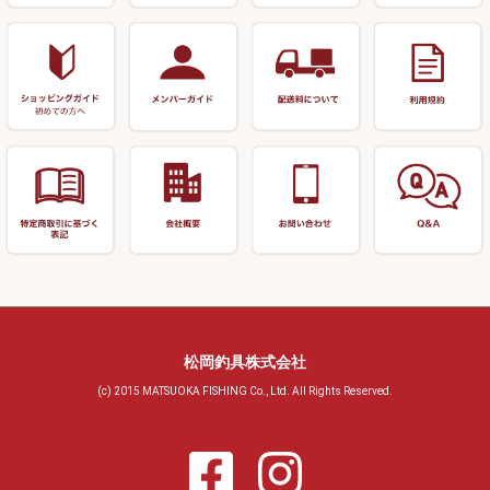
小物ケース・保護ケース
替網・仕付糸
リサイクル へら用品
おもしろアイデア商品
玉置（高級品）
リサイクル 玉網・玉置・フラ
シ
シール・ステッカー類
玉置（その他）
リサイクル 浮子箱・浮子筒・
書籍＆DVD
万力付お膳・うどん皿
ハリス箱
防寒コーナー
先受・メスネジ・その他
アウトレット商品
松岡釣具株式会社
(c) 2015 MATSUOKA FISHING Co., Ltd. All Rights Reserved.