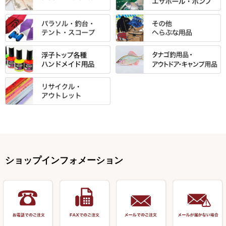
バッグ・小物ケース・ワッペン
浮子筒・浮子箱・ハリス箱・玉
サクラ・NISSIN・合成竿・他
金鯱 シリーズ
東レ・ラーヂ
ノ柄スタンド
松村作（万力）
りきや ・ 大祐
クッション・シート・スカー
すべて
すべて
光竹作 カーボン竿掛・玉ノ柄
浮子箱
サンライン ・ ダン
ト・エプロン
小物箱・うどん箱・うどん皿
松村作（先受・その他）
心也・士天・狂鬼
ウキ止めストッパー・糸・チュ
マルキュー 麩系
匠絆・かちどき・旋（めぐ
浮子立て・浮子筒
ラインシステム
保護ケース
ーブ
ハサミケース
る）・千望・千尋・悠月・その
すべて
すべて
万久作
伊吹 ・ SATTO
マルキュー その他
他
ハリスケース
鬼掛・MARUTO
アクリルシリーズ・アクセサリ
ウキゴム 遊動式
カウンター
パラソル
バック＆ロッドケース
岐山 製品
KEN∑HI【ケンシ】
ー
Gうどん本舗
竹 竿掛・玉柄
すべて
すべて
仕掛箱・小物箱
がまかつ
松葉仕掛用
針外し・糸ほどき
テント
クッション・シート
逍遥（しょうよう）
輝・阿修羅
野本うどん・その他
竿掛セット・玉ノ柄セット
浮子用素材
タナゴ釣用品
ハリスメジャー系
OWNER
スイベル関連・クッションゴム
スコープ＆MFC金物類
スノコ・イス・キャリーカート
正志作
至道 ・ さみだれ
すべて
Ｋブランド
アクセサリー
手作り用アイテム
焚火・キャンプ用品
VARIVAS・ルック＆ダクロン
オモリ類
釣台 GINKAKUシリーズ
藻刈り・フラシ
伊吹作（針外し）
クルージャン・超絶シリーズ
リサイクル カーボン竿
エサボール・計量カップ等
塗料・その他
アウトドア用品・その他
関連アイテム
オモリストッパー・軸
釣台 EXTRA（エクストラ）シ
カウンター・スケーラー
万力（高級品）
希粋・mighty（マイティー）
リサイクル 竹竿（～19,999円）
ポンプ絞り器・ポンプ類
ショップインフォメーション
リーズ
塗料用 筆
底取りアイテム
衣類・スカート・グローブ
万力（その他）
ナイター浮子・その他
リサイクル 竹竿（20,000円～）
うどん関連用品
釣台 王座シリーズ
装飾品
仕掛け巻き等
キャップ
玉網（高級品）
リサイクル 竹竿（深山）
釣台 釣宝・その他
ハサミ
偏光サングラス
玉網 (その他)
リサイクル 浮子
針外し