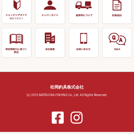
玉置（高級品）
リサイクル 玉網・玉置・フラ
シ
シール・ステッカー類
玉置（その他）
リサイクル 浮子箱・浮子筒・
書籍＆DVD
万力付お膳・うどん皿
ハリス箱
防寒コーナー
先受・メスネジ・その他
アウトレット商品
松岡釣具株式会社
(c) 2015 MATSUOKA FISHING Co., Ltd. All Rights Reserved.