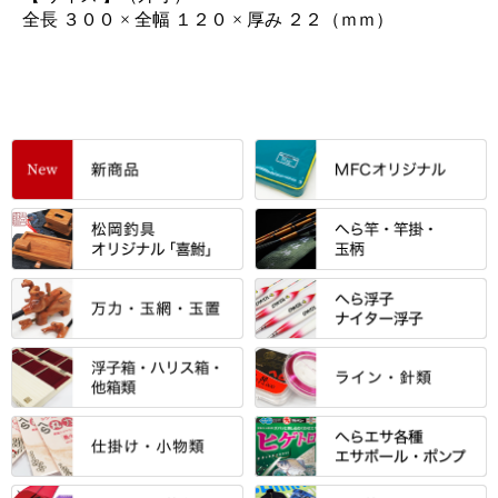
全長 ３００ × 全幅 １２０ × 厚み ２２（ｍｍ）
すべて
「雅（みやび）」シリーズ・エ
ントＰＬＵＳシリーズ
すべて
すべて
エントラント・ＳＰＷシリーズ
「至高」シリーズ
シマノ
すべて
すべて
スモールクロコダイルシリーズ
万力付お膳
ダイワ
当店オリジナル「勝俊」作
忠相・一志
エクセーヌ・スエードシリーズ
クワセ皿・コブ皿・角皿
がまかつ
すべて
すべて
光竹 製品
昴 ・TOMO
バッグ・小物ケース・ワッペン
浮子筒・浮子箱・ハリス箱・玉
サクラ・NISSIN・合成竿・他
金鯱 シリーズ
東レ・ラーヂ
ノ柄スタンド
松村作（万力）
りきや ・ 大祐