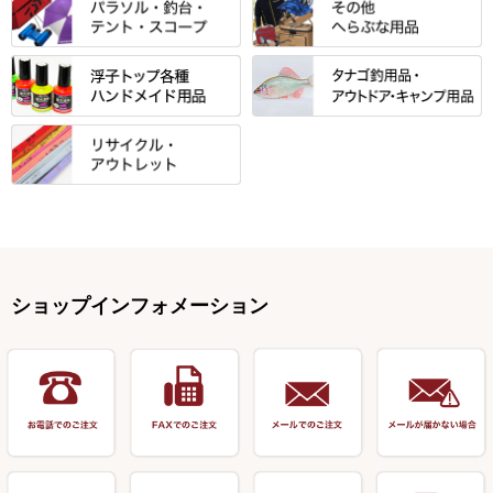
クッション・シート・スカー
すべて
すべて
光竹作 カーボン竿掛・玉ノ柄
浮子箱
サンライン ・ ダン
ト・エプロン
小物箱・うどん箱・うどん皿
松村作（先受・その他）
心也・士天・狂鬼
ウキ止めストッパー・糸・チュ
マルキュー 麩系
匠絆・かちどき・旋（めぐ
浮子立て・浮子筒
ラインシステム
保護ケース
ーブ
ハサミケース
る）・千望・千尋・悠月・その
すべて
すべて
万久作
伊吹 ・ SATTO
マルキュー その他
他
ハリスケース
鬼掛・MARUTO
アクリルシリーズ・アクセサリ
ウキゴム 遊動式
カウンター
パラソル
バック＆ロッドケース
岐山 製品
KEN∑HI【ケンシ】
ー
Gうどん本舗
竹 竿掛・玉柄
すべて
すべて
仕掛箱・小物箱
がまかつ
松葉仕掛用
針外し・糸ほどき
テント
クッション・シート
逍遥（しょうよう）
輝・阿修羅
野本うどん・その他
竿掛セット・玉ノ柄セット
浮子用素材
タナゴ釣用品
ハリスメジャー系
OWNER
スイベル関連・クッションゴム
スコープ＆MFC金物類
スノコ・イス・キャリーカート
正志作
至道 ・ さみだれ
すべて
Ｋブランド
アクセサリー
手作り用アイテム
焚火・キャンプ用品
VARIVAS・ルック＆ダクロン
オモリ類
釣台 GINKAKUシリーズ
藻刈り・フラシ
伊吹作（針外し）
クルージャン・超絶シリーズ
リサイクル カーボン竿
エサボール・計量カップ等
塗料・その他
アウトドア用品・その他
関連アイテム
オモリストッパー・軸
釣台 EXTRA（エクストラ）シ
カウンター・スケーラー
万力（高級品）
希粋・mighty（マイティー）
リサイクル 竹竿（～19,999円）
ポンプ絞り器・ポンプ類
ショップインフォメーション
リーズ
塗料用 筆
底取りアイテム
衣類・スカート・グローブ
万力（その他）
ナイター浮子・その他
リサイクル 竹竿（20,000円～）
うどん関連用品
釣台 王座シリーズ
装飾品
仕掛け巻き等
キャップ
玉網（高級品）
リサイクル 竹竿（深山）
釣台 釣宝・その他
ハサミ
偏光サングラス
玉網 (その他)
リサイクル 浮子
針外し
小物ケース・保護ケース
替網・仕付糸
リサイクル へら用品
おもしろアイデア商品