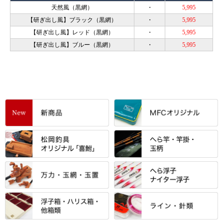
天然風（黒網）
・
5,995
【研ぎ出し風】ブラック（黒網）
・
5,995
【研ぎ出し風】レッド（黒網）
・
5,995
【研ぎ出し風】ブルー（黒網）
・
5,995
すべて
「雅（みやび）」シリーズ・エ
ントＰＬＵＳシリーズ
すべて
すべて
エントラント・ＳＰＷシリーズ
「至高」シリーズ
シマノ
すべて
すべて
スモールクロコダイルシリーズ
万力付お膳
ダイワ
当店オリジナル「勝俊」作
忠相・一志
エクセーヌ・スエードシリーズ