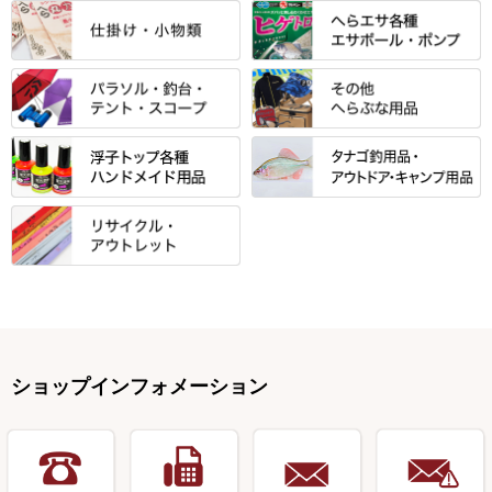
クワセ皿・コブ皿・角皿
がまかつ
すべて
すべて
光竹 製品
昴 ・TOMO
バッグ・小物ケース・ワッペン
浮子筒・浮子箱・ハリス箱・玉
サクラ・NISSIN・合成竿・他
金鯱 シリーズ
東レ・ラーヂ
ノ柄スタンド
松村作（万力）
りきや ・ 大祐
クッション・シート・スカー
すべて
すべて
光竹作 カーボン竿掛・玉ノ柄
浮子箱
サンライン ・ ダン
ト・エプロン
小物箱・うどん箱・うどん皿
松村作（先受・その他）
心也・士天・狂鬼
ウキ止めストッパー・糸・チュ
マルキュー 麩系
匠絆・かちどき・旋（めぐ
浮子立て・浮子筒
ラインシステム
保護ケース
ーブ
ハサミケース
る）・千望・千尋・悠月・その
すべて
すべて
万久作
伊吹 ・ SATTO
マルキュー その他
他
ハリスケース
鬼掛・MARUTO
アクリルシリーズ・アクセサリ
ウキゴム 遊動式
カウンター
パラソル
バック＆ロッドケース
岐山 製品
KEN∑HI【ケンシ】
ー
Gうどん本舗
竹 竿掛・玉柄
すべて
すべて
仕掛箱・小物箱
がまかつ
松葉仕掛用
針外し・糸ほどき
テント
クッション・シート
逍遥（しょうよう）
輝・阿修羅
野本うどん・その他
竿掛セット・玉ノ柄セット
浮子用素材
タナゴ釣用品
ハリスメジャー系
OWNER
スイベル関連・クッションゴム
スコープ＆MFC金物類
スノコ・イス・キャリーカート
正志作
至道 ・ さみだれ
すべて
Ｋブランド
アクセサリー
手作り用アイテム
焚火・キャンプ用品
VARIVAS・ルック＆ダクロン
オモリ類
釣台 GINKAKUシリーズ
藻刈り・フラシ
伊吹作（針外し）
クルージャン・超絶シリーズ
リサイクル カーボン竿
エサボール・計量カップ等
塗料・その他
アウトドア用品・その他
関連アイテム
オモリストッパー・軸
釣台 EXTRA（エクストラ）シ
カウンター・スケーラー
万力（高級品）
希粋・mighty（マイティー）
リサイクル 竹竿（～19,999円）
ポンプ絞り器・ポンプ類
ショップインフォメーション
リーズ
塗料用 筆
底取りアイテム
衣類・スカート・グローブ
万力（その他）
ナイター浮子・その他
リサイクル 竹竿（20,000円～）
うどん関連用品
釣台 王座シリーズ
装飾品
仕掛け巻き等
キャップ
玉網（高級品）
リサイクル 竹竿（深山）
釣台 釣宝・その他
ハサミ
偏光サングラス