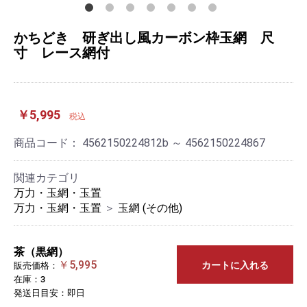
かちどき 研ぎ出し風カーボン枠玉網 尺
寸 レース網付
￥5,995
税込
商品コード：
4562150224812b ～ 4562150224867
関連カテゴリ
万力・玉網・玉置
万力・玉網・玉置
＞
玉網 (その他)
茶（黒網）
￥5,995
カートに入れる
販売価格：
在庫：3
発送日目安：即日