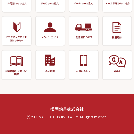
玉網 (その他)
リサイクル 浮子
針外し
小物ケース・保護ケース
替網・仕付糸
リサイクル へら用品
おもしろアイデア商品
玉置（高級品）
リサイクル 玉網・玉置・フラ
シ
シール・ステッカー類
玉置（その他）
リサイクル 浮子箱・浮子筒・
書籍＆DVD
万力付お膳・うどん皿
ハリス箱
防寒コーナー
先受・メスネジ・その他
アウトレット商品
松岡釣具株式会社
(c) 2015 MATSUOKA FISHING Co., Ltd. All Rights Reserved.