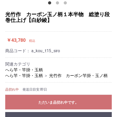
光竹作 カーボン玉ノ柄１本半物 総塗り段
巻仕上げ【白紗綾】
￥43,780
税込
商品コード：
a_kou_t15_siro
関連カテゴリ
へら竿・竿掛・玉柄
へら竿・竿掛・玉柄
＞
光竹作 カーボン竿掛・玉ノ柄
品切れ中
発送日目安:即日
ただいま品切れ中です。