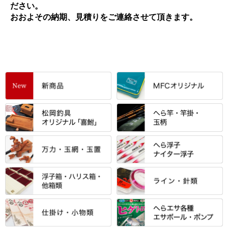
ださい。
おおよその納期、見積りをご連絡させて頂きます。
すべて
「雅（みやび）」シリーズ・エ
ントＰＬＵＳシリーズ
すべて
すべて
エントラント・ＳＰＷシリーズ
「至高」シリーズ
シマノ
すべて
すべて
スモールクロコダイルシリーズ
万力付お膳
ダイワ
当店オリジナル「勝俊」作
忠相・一志
エクセーヌ・スエードシリーズ
クワセ皿・コブ皿・角皿
がまかつ
すべて
すべて
光竹 製品
昴 ・TOMO
バッグ・小物ケース・ワッペン
浮子筒・浮子箱・ハリス箱・玉
サクラ・NISSIN・合成竿・他
金鯱 シリーズ
東レ・ラーヂ