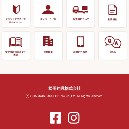
おもしろアイデア商品
玉置（高級品）
リサイクル 玉網・玉置・フラ
シ
シール・ステッカー類
玉置（その他）
リサイクル 浮子箱・浮子筒・
書籍＆DVD
万力付お膳・うどん皿
ハリス箱
防寒コーナー
先受・メスネジ・その他
アウトレット商品
松岡釣具株式会社
(c) 2015 MATSUOKA FISHING Co., Ltd. All Rights Reserved.