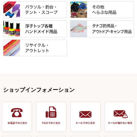
ノ柄スタンド
松村作（万力）
りきや ・ 大祐
クッション・シート・スカー
すべて
すべて
光竹作 カーボン竿掛・玉ノ柄
浮子箱
サンライン ・ ダン
ト・エプロン
小物箱・うどん箱・うどん皿
松村作（先受・その他）
心也・士天・狂鬼
ウキ止めストッパー・糸・チュ
マルキュー 麩系
匠絆・かちどき・旋（めぐ
浮子立て・浮子筒
ラインシステム
保護ケース
ーブ
ハサミケース
る）・千望・千尋・悠月・その
すべて
すべて
万久作
伊吹 ・ SATTO
マルキュー その他
他
ハリスケース
鬼掛・MARUTO
アクリルシリーズ・アクセサリ
ウキゴム 遊動式
カウンター
パラソル
バック＆ロッドケース
岐山 製品
KEN∑HI【ケンシ】
ー
Gうどん本舗
竹 竿掛・玉柄
すべて
すべて
仕掛箱・小物箱
がまかつ
松葉仕掛用
針外し・糸ほどき
テント
クッション・シート
逍遥（しょうよう）
輝・阿修羅
野本うどん・その他
竿掛セット・玉ノ柄セット
浮子用素材
タナゴ釣用品
ハリスメジャー系
OWNER
スイベル関連・クッションゴム
スコープ＆MFC金物類
スノコ・イス・キャリーカート
正志作
至道 ・ さみだれ
すべて
Ｋブランド
アクセサリー
手作り用アイテム
焚火・キャンプ用品
VARIVAS・ルック＆ダクロン
オモリ類
釣台 GINKAKUシリーズ
藻刈り・フラシ
伊吹作（針外し）
クルージャン・超絶シリーズ
リサイクル カーボン竿
エサボール・計量カップ等
塗料・その他
アウトドア用品・その他
関連アイテム
オモリストッパー・軸
釣台 EXTRA（エクストラ）シ
カウンター・スケーラー
万力（高級品）
希粋・mighty（マイティー）
リサイクル 竹竿（～19,999円）
ポンプ絞り器・ポンプ類
ショップインフォメーション
リーズ
塗料用 筆
底取りアイテム
衣類・スカート・グローブ
万力（その他）
ナイター浮子・その他
リサイクル 竹竿（20,000円～）
うどん関連用品
釣台 王座シリーズ
装飾品
仕掛け巻き等
キャップ
玉網（高級品）
リサイクル 竹竿（深山）
釣台 釣宝・その他
ハサミ
偏光サングラス
玉網 (その他)
リサイクル 浮子
針外し
小物ケース・保護ケース
替網・仕付糸
リサイクル へら用品