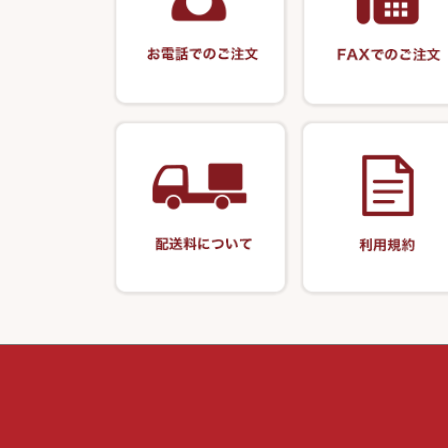
釣台 EXTRA（エクストラ）シリ
カウンター・ス
輝・阿修羅
ーズ
アクリルシリー
衣類・スカート
至道 ・ さみだれ
釣台 王座シリーズ
キャップ
クルージャン・超絶シリーズ
釣台 釣宝・その他
偏光サングラス
希粋・mighty（マイティー）
小物ケース・保
ナイター浮子・その他
おもしろアイデ
シール・ステッ
書籍＆DVD
防寒コーナー