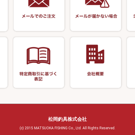
オモリストッパ
ケーラー
装飾品
針外し・糸ほどき
竿掛セット・玉
VARIVAS・ルック＆ダクロン
ズ・アクセサリー
底取りアイテム
・グローブ
アクセサリー
関連アイテム
仕掛け巻き等
ハサミ
針外し
護ケース
ア商品
カー類
松岡釣具株式会社
(c) 2015 MATSUOKA FISHING Co., Ltd. All Rights Reserved.