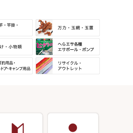
すべて
当店オリジナル「勝俊」作
すべて
光竹 製品
パー・糸・チュー
マルキュー 麩系
松村作（万力）
すべて
マルキュー その他
N・合成竿・他
松村作（先受・その他）
式
リサイクル カーボン竿
Gうどん本舗
ン竿掛・玉ノ柄
万久作
用品
リサイクル 竹竿（～19,999円）
野本うどん・その他
・旋（めぐる）・
岐山 製品
クッションゴム
・その他
リサイクル 竹竿（20,000円～）
月・その他
Ｋブランド
逍遥（しょうよう）
リサイクル 竹竿（深山）
エサボール・計量カップ等