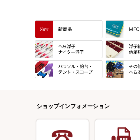
すべて
「雅（みやび）
トＰＬＵＳシリ
すべて
すべて
エントラント・
忠相・一志
金鯱 シリーズ
すべて
すべて
スモールクロコ
昴 ・TOMO
浮子箱
パラソル
バック＆ロッド
エクセーヌ・ス
りきや ・ 大祐
浮子立て・浮子
ショップインフォメーション
テント
クッション・シ
バッグ・小物ケ
心也・士天・狂鬼
ハリスケース
スコープ＆MFC金物類
スノコ・イス・
クッション・シ
伊吹 ・ SATTO
仕掛箱・小物箱
エプロン
釣台 GINKAKUシリーズ
藻刈り・フラシ
KEN∑HI【ケンシ】
ハリスメジャー
保護ケース