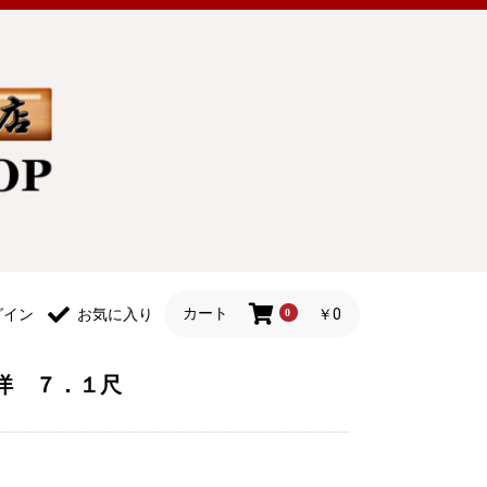
カート
￥0
グイン
お気に入り
0
洋 ７．１尺