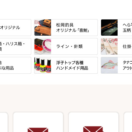
すべて
すべて
」シリーズ・エン
「至高」シリーズ
シマノ
ーズ
すべて
すべて
万力付お膳
ダイワ
ＳＰＷシリーズ
東レ・ラーヂ
ウキ止めストッ
クワセ皿・コブ皿・角皿
がまかつ
ブ
すべて
すべて
ダイルシリーズ
サンライン ・ ダン
浮子筒・浮子箱・ハリス箱・玉ノ
サクラ・NISSI
ウキゴム 遊動
ケース
浮子用素材
タナゴ釣用品
エードシリーズ
柄スタンド
筒
ラインシステム
光竹作 カーボ
松葉仕掛用
ート
手作り用アイテム
焚火・キャンプ
ース・ワッペン
小物箱・うどん箱・うどん皿
鬼掛・MARUTO
匠絆・かちどき
スイベル関連・
キャリーカート
塗料・その他
アウトドア用品
ート・スカート・
ハサミケース
千望・千尋・悠
がまかつ
オモリ類
塗料用 筆
カウンター
竹 竿掛・玉柄
系
OWNER