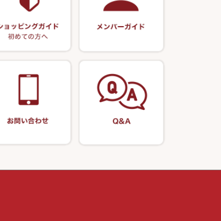
正志作
ー・軸
リサイクル 浮子
ノ柄セット
ポンプ絞り器・ポンプ類
伊吹作（針外し）
リサイクル へら用品
うどん関連用品
万力（高級品）
リサイクル 玉網・玉置・フラシ
万力（その他）
リサイクル 浮子箱・浮子筒・ハ
リス箱
玉網（高級品）
アウトレット商品
玉網 (その他)
替網・仕付糸
玉置（高級品）
玉置（その他）
万力付お膳・うどん皿
先受・メスネジ・その他