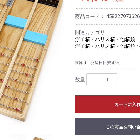
商品コード：
458227973626
関連カテゴリ
浮子箱・ハリス箱・他箱類
浮子箱・ハリス箱・他箱類
在庫:1
発送日目安:即日
数量
カートに入
この商品を問い