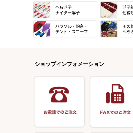
すべて
「雅（みやび）
トＰＬＵＳシリ
すべて
すべて
エントラント・
忠相・一志
金鯱 シリーズ
すべて
すべて
スモールクロコ
昴 ・TOMO
浮子箱
パラソル
バック＆ロッド
エクセーヌ・ス
りきや ・ 大祐
浮子立て・浮子
ショップインフォメーション
テント
クッション・シ
バッグ・小物ケ
心也・士天・狂鬼
ハリスケース
スコープ＆MFC金物類
スノコ・イス・
クッション・シ
伊吹 ・ SATTO
仕掛箱・小物箱
エプロン
釣台 GINKAKUシリーズ
藻刈り・フラシ
KEN∑HI【ケンシ】
ハリスメジャー
保護ケース
釣台 EXTRA（エクストラ）シリ
カウンター・ス
輝・阿修羅
ーズ
アクリルシリー
衣類・スカート
至道 ・ さみだれ
釣台 王座シリーズ
キャップ
クルージャン・超絶シリーズ
釣台 釣宝・その他