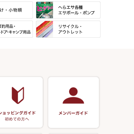
すべて
当店オリジナル「勝俊」作
すべて
光竹 製品
パー・糸・チュー
マルキュー 麩系
松村作（万力）
すべて
マルキュー その他
N・合成竿・他
松村作（先受・その他）
式
リサイクル カーボン竿
Gうどん本舗
ン竿掛・玉ノ柄
万久作
用品
リサイクル 竹竿（～19,999円）
野本うどん・その他
・旋（めぐる）・
岐山 製品
クッションゴム
・その他
リサイクル 竹竿（20,000円～）
月・その他
Ｋブランド
逍遥（しょうよう）
リサイクル 竹竿（深山）
エサボール・計量カップ等
正志作
ー・軸
リサイクル 浮子
ノ柄セット
ポンプ絞り器・ポンプ類
伊吹作（針外し）
リサイクル へら用品
うどん関連用品
万力（高級品）
リサイクル 玉網・玉置・フラシ
万力（その他）