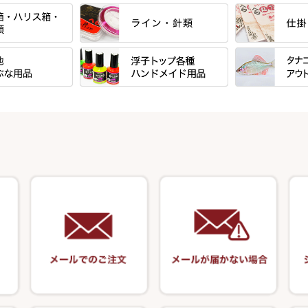
すべて
すべて
」シリーズ・エン
「至高」シリーズ
シマノ
ーズ
すべて
すべて
万力付お膳
ダイワ
ＳＰＷシリーズ
東レ・ラーヂ
ウキ止めストッ
クワセ皿・コブ皿・角皿
がまかつ
ブ
すべて
すべて
ダイルシリーズ
サンライン ・ ダン
浮子筒・浮子箱・ハリス箱・玉ノ
サクラ・NISSI
ウキゴム 遊動
ケース
浮子用素材
タナゴ釣用品
エードシリーズ
柄スタンド
筒
ラインシステム
光竹作 カーボ
松葉仕掛用
ート
手作り用アイテム
焚火・キャンプ
ース・ワッペン
小物箱・うどん箱・うどん皿
鬼掛・MARUTO
匠絆・かちどき
スイベル関連・
キャリーカート
塗料・その他
アウトドア用品
ート・スカート・
ハサミケース
千望・千尋・悠
がまかつ
オモリ類
塗料用 筆
カウンター
竹 竿掛・玉柄
系
OWNER
オモリストッパ
ケーラー
装飾品
針外し・糸ほどき
竿掛セット・玉
VARIVAS・ルック＆ダクロン
ズ・アクセサリー
底取りアイテム
・グローブ
アクセサリー
関連アイテム
仕掛け巻き等
ハサミ