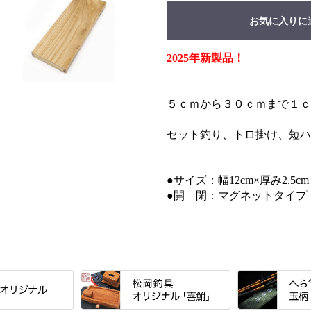
お気に入りに
2025年新製品！
５ｃｍから３０ｃｍまで１ｃ
セット釣り、トロ掛け、短ハ
●サイズ：幅12cm×厚み2.5
●開 閉：マグネットタイプ