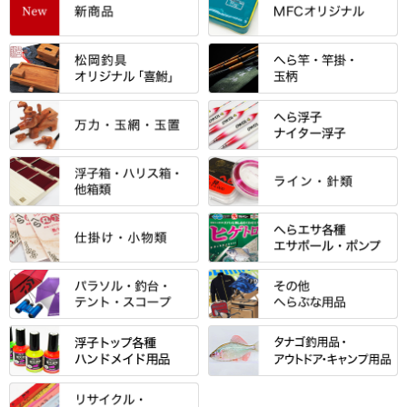
すべて
「雅（みやび）」シリーズ・エ
ントＰＬＵＳシリーズ
すべて
すべて
エントラント・ＳＰＷシリーズ
「至高」シリーズ
シマノ
すべて
すべて
スモールクロコダイルシリーズ
万力付お膳
ダイワ
当店オリジナル「勝俊」作
忠相・一志
エクセーヌ・スエードシリーズ
クワセ皿・コブ皿・角皿
がまかつ
すべて
すべて
光竹 製品
昴 ・TOMO
バッグ・小物ケース・ワッペン
浮子筒・浮子箱・ハリス箱・玉
サクラ・NISSIN・合成竿・他
金鯱 シリーズ
東レ・ラーヂ
ノ柄スタンド
松村作（万力）
りきや ・ 大祐
クッション・シート・スカー
すべて
すべて
光竹作 カーボン竿掛・玉ノ柄
浮子箱
サンライン ・ ダン
ト・エプロン
小物箱・うどん箱・うどん皿
松村作（先受・その他）
心也・士天・狂鬼
ウキ止めストッパー・糸・チュ
マルキュー 麩系
匠絆・かちどき・旋（めぐ
浮子立て・浮子筒
ラインシステム
保護ケース
ーブ
ハサミケース
る）・千望・千尋・悠月・その
すべて
すべて
万久作
伊吹 ・ SATTO
マルキュー その他
他
ハリスケース
鬼掛・MARUTO
アクリルシリーズ・アクセサリ
ウキゴム 遊動式
カウンター
パラソル
バック＆ロッドケース
岐山 製品
KEN∑HI【ケンシ】
ー
Gうどん本舗
竹 竿掛・玉柄
すべて
すべて
仕掛箱・小物箱
がまかつ
松葉仕掛用