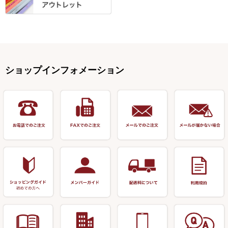
針外し・糸ほどき
テント
クッション・シート
逍遥（しょうよう）
輝・阿修羅
野本うどん・その他
竿掛セット・玉ノ柄セット
浮子用素材
タナゴ釣用品
ハリスメジャー系
OWNER
スイベル関連・クッションゴム
スコープ＆MFC金物類
スノコ・イス・キャリーカート
正志作
至道 ・ さみだれ
すべて
Ｋブランド
アクセサリー
手作り用アイテム
焚火・キャンプ用品
VARIVAS・ルック＆ダクロン
オモリ類
釣台 GINKAKUシリーズ
藻刈り・フラシ
伊吹作（針外し）
クルージャン・超絶シリーズ
リサイクル カーボン竿
エサボール・計量カップ等
塗料・その他
アウトドア用品・その他
関連アイテム
オモリストッパー・軸
釣台 EXTRA（エクストラ）シ
カウンター・スケーラー
万力（高級品）
希粋・mighty（マイティー）
リサイクル 竹竿（～19,999円）
ポンプ絞り器・ポンプ類
ショップインフォメーション
リーズ
塗料用 筆
底取りアイテム
衣類・スカート・グローブ
万力（その他）
ナイター浮子・その他
リサイクル 竹竿（20,000円～）
うどん関連用品
釣台 王座シリーズ
装飾品
仕掛け巻き等
キャップ
玉網（高級品）
リサイクル 竹竿（深山）
釣台 釣宝・その他
ハサミ
偏光サングラス
玉網 (その他)
リサイクル 浮子
針外し
小物ケース・保護ケース
替網・仕付糸
リサイクル へら用品
おもしろアイデア商品
玉置（高級品）
リサイクル 玉網・玉置・フラ
シ
シール・ステッカー類
玉置（その他）
リサイクル 浮子箱・浮子筒・
書籍＆DVD
万力付お膳・うどん皿
ハリス箱
防寒コーナー
先受・メスネジ・その他
アウトレット商品