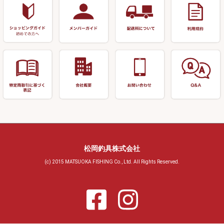
おもしろアイデア商品
玉置（高級品）
リサイクル 玉網・玉置・フラ
シ
シール・ステッカー類
玉置（その他）
リサイクル 浮子箱・浮子筒・
書籍＆DVD
万力付お膳・うどん皿
ハリス箱
防寒コーナー
先受・メスネジ・その他
アウトレット商品
松岡釣具株式会社
(c) 2015 MATSUOKA FISHING Co., Ltd. All Rights Reserved.