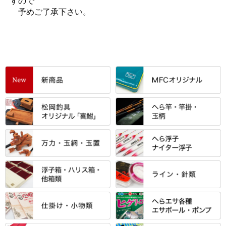
すので
予めご了承下さい。
すべて
「雅（みやび）」シリーズ・エ
ントＰＬＵＳシリーズ
すべて
すべて
エントラント・ＳＰＷシリーズ
「至高」シリーズ
シマノ
すべて
すべて
スモールクロコダイルシリーズ
万力付お膳
ダイワ
当店オリジナル「勝俊」作
忠相・一志
エクセーヌ・スエードシリーズ
クワセ皿・コブ皿・角皿
がまかつ
すべて
すべて
光竹 製品
昴 ・TOMO
バッグ・小物ケース・ワッペン
浮子筒・浮子箱・ハリス箱・玉
サクラ・NISSIN・合成竿・他
金鯱 シリーズ
東レ・ラーヂ
ノ柄スタンド