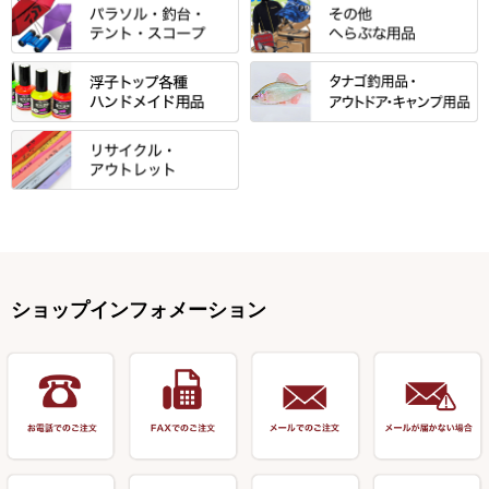
松村作（万力）
りきや ・ 大祐
クッション・シート・スカー
すべて
すべて
光竹作 カーボン竿掛・玉ノ柄
浮子箱
サンライン ・ ダン
ト・エプロン
小物箱・うどん箱・うどん皿
松村作（先受・その他）
心也・士天・狂鬼
ウキ止めストッパー・糸・チュ
マルキュー 麩系
匠絆・かちどき・旋（めぐ
浮子立て・浮子筒
ラインシステム
保護ケース
ーブ
ハサミケース
る）・千望・千尋・悠月・その
すべて
すべて
万久作
伊吹 ・ SATTO
マルキュー その他
他
ハリスケース
鬼掛・MARUTO
アクリルシリーズ・アクセサリ
ウキゴム 遊動式
カウンター
パラソル
バック＆ロッドケース
岐山 製品
KEN∑HI【ケンシ】
ー
Gうどん本舗
竹 竿掛・玉柄
すべて
すべて
仕掛箱・小物箱
がまかつ
松葉仕掛用
針外し・糸ほどき
テント
クッション・シート
逍遥（しょうよう）
輝・阿修羅
野本うどん・その他
竿掛セット・玉ノ柄セット
浮子用素材
タナゴ釣用品
ハリスメジャー系
OWNER
スイベル関連・クッションゴム
スコープ＆MFC金物類
スノコ・イス・キャリーカート
正志作
至道 ・ さみだれ
すべて
Ｋブランド
アクセサリー
手作り用アイテム
焚火・キャンプ用品
VARIVAS・ルック＆ダクロン
オモリ類
釣台 GINKAKUシリーズ
藻刈り・フラシ
伊吹作（針外し）
クルージャン・超絶シリーズ
リサイクル カーボン竿
エサボール・計量カップ等
塗料・その他
アウトドア用品・その他
関連アイテム
オモリストッパー・軸
釣台 EXTRA（エクストラ）シ
カウンター・スケーラー
万力（高級品）
希粋・mighty（マイティー）
リサイクル 竹竿（～19,999円）
ポンプ絞り器・ポンプ類
ショップインフォメーション
リーズ
塗料用 筆
底取りアイテム
衣類・スカート・グローブ
万力（その他）
ナイター浮子・その他
リサイクル 竹竿（20,000円～）
うどん関連用品
釣台 王座シリーズ
装飾品
仕掛け巻き等
キャップ
玉網（高級品）
リサイクル 竹竿（深山）
釣台 釣宝・その他
ハサミ
偏光サングラス
玉網 (その他)
リサイクル 浮子
針外し
小物ケース・保護ケース
替網・仕付糸
リサイクル へら用品