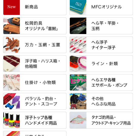
すべて
「雅（みやび）」シリーズ・エ
ントＰＬＵＳシリーズ
すべて
すべて
エントラント・ＳＰＷシリーズ
「至高」シリーズ
シマノ
すべて
すべて
スモールクロコダイルシリーズ
万力付お膳
ダイワ
当店オリジナル「勝俊」作
忠相・一志
エクセーヌ・スエードシリーズ
クワセ皿・コブ皿・角皿
がまかつ
すべて
すべて
光竹 製品
昴 ・TOMO
バッグ・小物ケース・ワッペン
浮子筒・浮子箱・ハリス箱・玉
サクラ・NISSIN・合成竿・他
金鯱 シリーズ
東レ・ラーヂ
ノ柄スタンド
松村作（万力）
りきや ・ 大祐
クッション・シート・スカー
すべて
すべて
光竹作 カーボン竿掛・玉ノ柄
浮子箱
サンライン ・ ダン
ト・エプロン
小物箱・うどん箱・うどん皿
松村作（先受・その他）
心也・士天・狂鬼
ウキ止めストッパー・糸・チュ
マルキュー 麩系
匠絆・かちどき・旋（めぐ
浮子立て・浮子筒
ラインシステム
保護ケース
ーブ
ハサミケース
る）・千望・千尋・悠月・その
すべて
すべて
万久作
伊吹 ・ SATTO
マルキュー その他
他
ハリスケース
鬼掛・MARUTO
アクリルシリーズ・アクセサリ
ウキゴム 遊動式
カウンター
パラソル
バック＆ロッドケース
岐山 製品
KEN∑HI【ケンシ】
ー
Gうどん本舗
竹 竿掛・玉柄
すべて
すべて