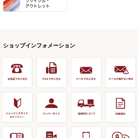
仕掛箱・小物箱
がまかつ
松葉仕掛用
針外し・糸ほどき
テント
クッション・シート
逍遥（しょうよう）
輝・阿修羅
野本うどん・その他
竿掛セット・玉ノ柄セット
浮子用素材
タナゴ釣用品
ハリスメジャー系
OWNER
スイベル関連・クッションゴム
スコープ＆MFC金物類
スノコ・イス・キャリーカート
正志作
至道 ・ さみだれ
すべて
Ｋブランド
アクセサリー
手作り用アイテム
焚火・キャンプ用品
VARIVAS・ルック＆ダクロン
オモリ類
釣台 GINKAKUシリーズ
藻刈り・フラシ
伊吹作（針外し）
クルージャン・超絶シリーズ
リサイクル カーボン竿
エサボール・計量カップ等
塗料・その他
アウトドア用品・その他
関連アイテム
オモリストッパー・軸
釣台 EXTRA（エクストラ）シ
カウンター・スケーラー
万力（高級品）
希粋・mighty（マイティー）
リサイクル 竹竿（～19,999円）
ポンプ絞り器・ポンプ類
ショップインフォメーション
リーズ
塗料用 筆
底取りアイテム
衣類・スカート・グローブ
万力（その他）
ナイター浮子・その他
リサイクル 竹竿（20,000円～）
うどん関連用品
釣台 王座シリーズ
装飾品
仕掛け巻き等
キャップ
玉網（高級品）
リサイクル 竹竿（深山）
釣台 釣宝・その他
ハサミ
偏光サングラス
玉網 (その他)
リサイクル 浮子
針外し
小物ケース・保護ケース
替網・仕付糸
リサイクル へら用品
おもしろアイデア商品
玉置（高級品）
リサイクル 玉網・玉置・フラ
シ
シール・ステッカー類
玉置（その他）
リサイクル 浮子箱・浮子筒・
書籍＆DVD
万力付お膳・うどん皿
ハリス箱
防寒コーナー
先受・メスネジ・その他
アウトレット商品