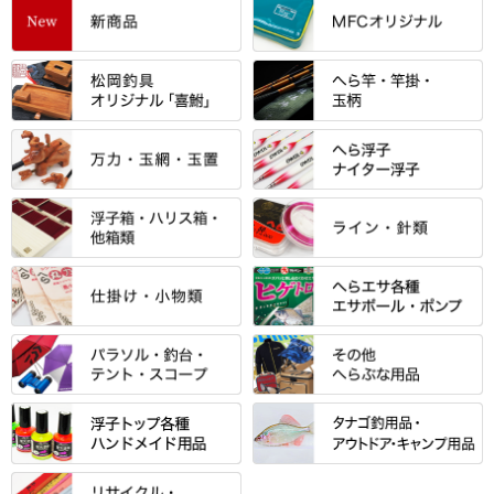
すべて
「雅（みやび）」シリーズ・エ
ントＰＬＵＳシリーズ
すべて
すべて
エントラント・ＳＰＷシリーズ
「至高」シリーズ
シマノ
すべて
すべて
スモールクロコダイルシリーズ
万力付お膳
ダイワ
当店オリジナル「勝俊」作
忠相・一志
エクセーヌ・スエードシリーズ
クワセ皿・コブ皿・角皿
がまかつ
すべて
すべて
光竹 製品
昴 ・TOMO
バッグ・小物ケース・ワッペン
浮子筒・浮子箱・ハリス箱・玉
サクラ・NISSIN・合成竿・他
金鯱 シリーズ
東レ・ラーヂ
ノ柄スタンド
松村作（万力）
りきや ・ 大祐
クッション・シート・スカー
すべて
すべて
光竹作 カーボン竿掛・玉ノ柄
浮子箱
サンライン ・ ダン
ト・エプロン
小物箱・うどん箱・うどん皿
松村作（先受・その他）
心也・士天・狂鬼
ウキ止めストッパー・糸・チュ
マルキュー 麩系
匠絆・かちどき・旋（めぐ
浮子立て・浮子筒
ラインシステム
保護ケース
ーブ
ハサミケース
る）・千望・千尋・悠月・その
すべて
すべて
万久作
伊吹 ・ SATTO
マルキュー その他
他
ハリスケース
鬼掛・MARUTO
アクリルシリーズ・アクセサリ
ウキゴム 遊動式
カウンター
パラソル
バック＆ロッドケース
岐山 製品
KEN∑HI【ケンシ】
ー
Gうどん本舗
竹 竿掛・玉柄
すべて
すべて
仕掛箱・小物箱
がまかつ