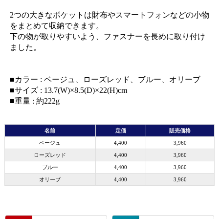
2つの大きなポケットは財布やスマートフォンなどの小物
をまとめて収納できます。
下の物が取りやすいよう、ファスナーを長めに取り付け
ました。
■カラー : ベージュ、ローズレッド、ブルー、オリーブ
■サイズ : 13.7(W)×8.5(D)×22(H)cm
■重量 : 約222g
名前
定価
販売価格
ベージュ
4,400
3,960
ローズレッド
4,400
3,960
ブルー
4,400
3,960
オリーブ
4,400
3,960