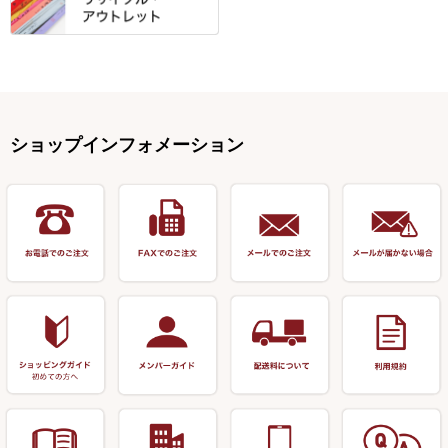
松葉仕掛用
針外し・糸ほどき
テント
クッション・シート
逍遥（しょうよう）
輝・阿修羅
野本うどん・その他
竿掛セット・玉ノ柄セット
浮子用素材
タナゴ釣用品
ハリスメジャー系
OWNER
スイベル関連・クッションゴム
スコープ＆MFC金物類
スノコ・イス・キャリーカート
正志作
至道 ・ さみだれ
すべて
Ｋブランド
アクセサリー
手作り用アイテム
焚火・キャンプ用品
VARIVAS・ルック＆ダクロン
オモリ類
釣台 GINKAKUシリーズ
藻刈り・フラシ
伊吹作（針外し）
クルージャン・超絶シリーズ
リサイクル カーボン竿
エサボール・計量カップ等
塗料・その他
アウトドア用品・その他
関連アイテム
オモリストッパー・軸
釣台 EXTRA（エクストラ）シ
カウンター・スケーラー
万力（高級品）
希粋・mighty（マイティー）
リサイクル 竹竿（～19,999円）
ポンプ絞り器・ポンプ類
ショップインフォメーション
リーズ
塗料用 筆
底取りアイテム
衣類・スカート・グローブ
万力（その他）
ナイター浮子・その他
リサイクル 竹竿（20,000円～）
うどん関連用品
釣台 王座シリーズ
装飾品
仕掛け巻き等
キャップ
玉網（高級品）
リサイクル 竹竿（深山）
釣台 釣宝・その他
ハサミ
偏光サングラス
玉網 (その他)
リサイクル 浮子
針外し
小物ケース・保護ケース
替網・仕付糸
リサイクル へら用品
おもしろアイデア商品
玉置（高級品）
リサイクル 玉網・玉置・フラ
シ
シール・ステッカー類
玉置（その他）
リサイクル 浮子箱・浮子筒・
書籍＆DVD
万力付お膳・うどん皿
ハリス箱
防寒コーナー
先受・メスネジ・その他
アウトレット商品